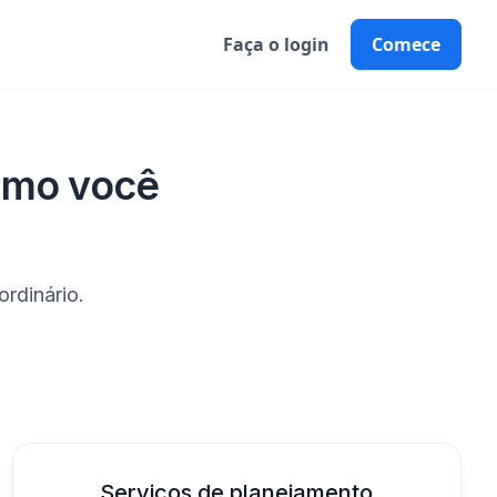
Faça o login
Comece
omo você
rdinário.
Serviços de planejamento